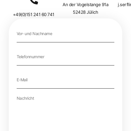
An der Vogelstange 91a
j.serf
52428 Jülich
+49(0)151 241 60 741